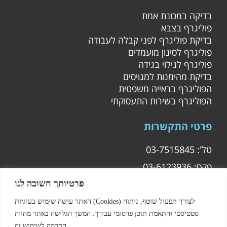
בדיקה במכונת אמת
פוליגרף בצבא
בדיקת פוליגרף לפני קבלה לעבודה
פוליגרף לסינון מועמדים
פוליגרף לגילוי בגידה
בדיקת מהימנות למגויסים
הפוליגרף בראייה משפטית
הפוליגרף בשירות התעסוקתי
פרטי התקשרות
טל': 03-7515845
פקס: 03-6123936
מייל :
modanpoly@gmail.com
פרטיותך חשובה לנו
האתר עושה שימוש בעוגיות (Cookies) לצורך תפעול שוטף, ניתוח
סטטיסטי והתאמת תוכן פרסומי עבורך. המשך הגלישה באתר מהווה
הסכמה לשימוש זה.