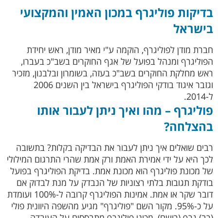
בדיקות פוליגרף במכון האמין והמקצועי
בישראל
חברת מודן לפוליגרף, הוקמה ע"י מאיר מודן, ראש יחידת
הפוליגרף ומנהל בפועל של אגף החוקרים בשב"כ בעברו,
ראש מחלקת החוקרים בשב"כ בעזה, בשומרון ובלבנון, מזכיר
וגזבר איגוד בודקי הפוליגרף בישראל בין השנים 2006
ל-2014.
פוליגרף – מהו ואיך ניתן לעבור אותו
בהצלחה?
רבים שואלים איך ניתן לעבור את הבדיקה בקלות? בתשובה
לכך היא על ידי אמירת האמת ורק אמת שהרי התרגום המילולי
של מכונת פוליגרף הוא מכונת אמת. בדיקת הפוליגרף בפועל
בודקת תגובות בלתי רצוניות של הנבדק על מנת לבדוק אם
דובר שקר או אמת. אמינות הפוליגרף קרובה ל-100% ועומדת
על כ-95%. מקור השם "פוליגרף" מגיע מהשפה היוונית פולי
(רב) גרף (רושם), מכוני פוליגרף מתבססים על העובדה