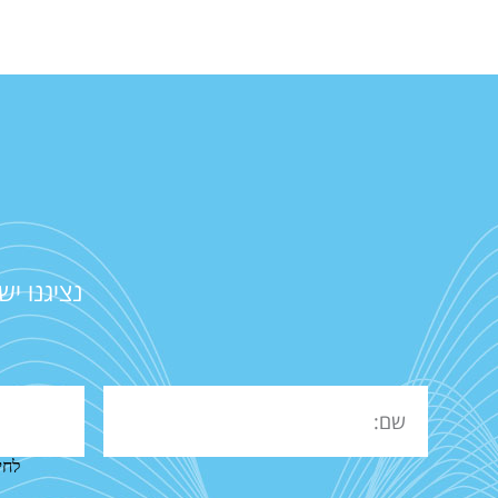
נציגנו י
לחי