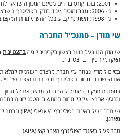
2001: בוגר קורס בוררים מטעם המכון הישראלי לחו"ד מומחים ובוררים.
מ- 2006: גזבר ומזכיר איגוד בודקי הפוליגרף בישראל.
מ- 1998: משתתף קבוע בכל ההשתלמויות המקצועיות השנתיות של איגוד בודקי הפוליגרף בישראל המקנים חברות ביחידת סמך של איגוד הפוליגרף האמריקאי APA.
שי מודן – סמנכ"ל החברה
שי מודן הנו בעל תואר ראשון בקרימינולוגיה
בהצטיינות
מ
האקדמי רופין – בהצטיינות.
בסיום לימודיו נבחר ע"י חברת מרצדס העולמית למלא ת
את הכשרתו בתחום הפוליגרף רכש בבית הספר של נייט גורדון – ASIT שנמצא בפילדלפיה, שב
במסגרת תפקידו כסמנכ"ל החברה, מבצע את כל מגוון בדי
ובנוסף אחראי על כל תחום המחשוב והטכנולוגיה בחברה
שי חבר פעיל ב
מארגן.
חבר פעיל באיגוד הפוליגרף האמריקאי (APA).