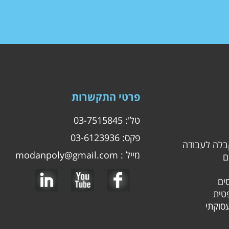
פרטי התקשרות
טל': 03-7515845
פקס: 03-6123936
קבלה לעבודה
מייל :
modanpoly@gmail.com
ם
ים
טית
סוקתי