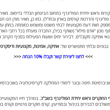
ירות וראש יחידת הפוליגרף בתחום הביטחון הכללי בדימוס. מאיר 
פוליגרף והדרכות קורסים בארץ ובחו"ל). כמו כן, מאיר מודן הנו חב
וליגרף בישראל משנת 2006. מאיר מודן מספק חוות דעת מקצועיות לבתי משפט ומשמש 
יון מבחן האמינות VERITAS I, כיום, בשיתוף מכון "אדם מילֹא" (שותף בכיר), החברה פ
נאי אתיקה מקובלים. לבירור ימים ושעות הפעילות בסניף הקרוב 
ם גבוהים ובלתי מתפשרים של:
אתיקה, אמינות, מקצועיות ודיסקרטי
>>>
לחצו ליצירת קשר וקבלו 10% הנחה
<<<
אוניברסיטת חיפה ובוגר לימודי המחלקה לקרימינולוגיה באוניברסי
 החוקרים וראש יחידת הפוליגרף בשב"כ
. במהלך חייו המקצועיים 
 משולבים לבכירים בניהול ובמודיעין, קורס חוקרים פרטיים וקורס ב