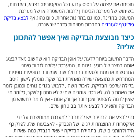
מוכיחה את עצמה על בסיס קבוע בכל הסקטורים: בצבא, באזרחות,
בשימוש של מערכת הביטחון לרבות המשטרה או של מערכת
המשפט במדינה, כמו גם במדינות אחרות. כיום נהוג אף
לבצע בדיקת
פוליגרף לעובדים
בחברות מסוימות כדבר שבשגרה.
כיצד מבוצעת הבדיקה ואיך אפשר להתכונן
אליה?
הדבר החשוב ביותר לדעת על אופן הבדיקה הוא שחשוב מאד לבצע
אותה במצב של רוגע ונינוחות. המערכת עלולה לזהות סימני
התרגשות או מתח ולטעות בהם ולחשוב שמדובר בתופעות גופניות
המתרחשות כתוצאה ישירה מאמירת דבר שקר. מומלץ לישון היטב
בלילה שלפני הבדיקה, לאכול משהו, ללבוש בגדים נוחים וכמובן לומר
את האמת כולה. לא בכדי אומרים שמי שלא מתכוון לשקר, כלומר מי
שאין לו מה להסתיר ואכן דובר אך ורק אמת - אין לו מה לחשוש מן
הבדיקה והוא יכול לבצע אותה בביטחון שלם.
כדי לבצע את הבדיקה יש להתחבר למערכת ממוחשבת על ידי
אלקטרודות המוצמדות לגופו של הנבדק - לאצבעות שלו, לפרק כף
היד ולמותניים שלו. בתחילת הבדיקה יישאל הנבדק כמה שאלות