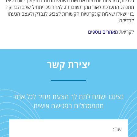
כלליות, כמו איזה יום היום או האם השמש זורחת בחוץ וכך ייווכח כיצד
תתנהג המערכת לאור מתן תשובותיו. לאחר מכן יתחיל שלב הבדיקה
בו יישאלו שאלות קונקרטיות הקשורות לצבא, לנבדק ולעצם הגעתו
לבדיקה.
לקריאת
מאמרים נוספים
יצירת קשר
נציגנו ישמח לתת לך הצעת מחיר לכל אחד
מהמסלולים בפגישה אישית