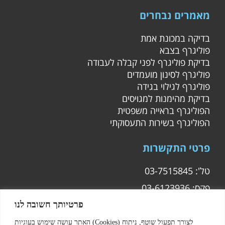
מאמרים נבחרים
בדיקה במכונת אמת
פוליגרף בצבא
בדיקת פוליגרף לפני קבלה לעבודה
פוליגרף לסינון מועמדים
פוליגרף לגילוי בגידה
בדיקת מהימנות למגויסים
הפוליגרף בראייה משפטית
הפוליגרף בשירות התעסוקתי
פרטי התקשרות
טל': 03-7515845
פקס: 03-6123936
מייל :
modanpoly@gmail.com
פרטיותך חשובה לנו
האתר עושה שימוש בעוגיות (Cookies) לצורך תפעול שוטף, ניתוח